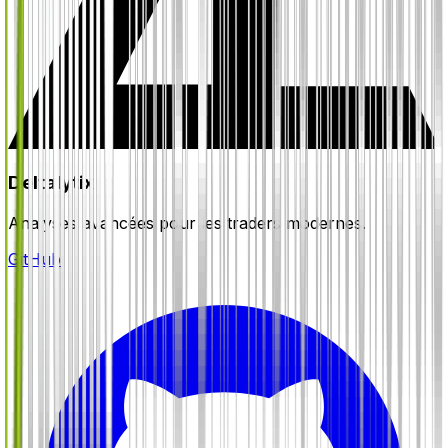
Deltalytix
Analyses avancées pour les traders modernes.
GitHub