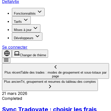
Deltalytix
Fonctionnalités
Tarifs
Mises à jour
Développeurs
Se connecter
Changer de thème
Plus récent
Table des trades : modes de groupement et sous-totaux par
page
Plus ancien
Tri, groupement et resumes du tableau des comptes
21 mars 2026
Completed
Sync Tradovate : choisir les frais