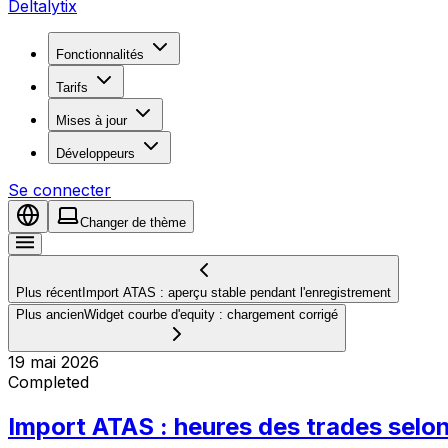
Deltalytix
Fonctionnalités
Tarifs
Mises à jour
Développeurs
Se connecter
Changer de thème
Plus récent
Import ATAS : aperçu stable pendant l'enregistrement
Plus ancien
Widget courbe d'equity : chargement corrigé
19 mai 2026
Completed
Import ATAS : heures des trades selo