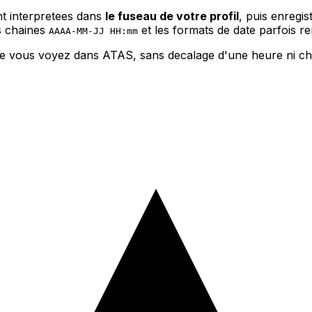
nt interpretees dans
le fuseau de votre profil
, puis enregis
es chaines
et les formats de date parfois 
AAAA-MM-JJ HH:mm
que vous voyez dans ATAS, sans decalage d'une heure ni c